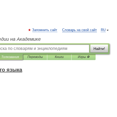
Запомнить сайт
Словарь на свой сайт
RU
едии на Академике
Найти!
Толкования
Переводы
Книги
Игры ⚽
го языка