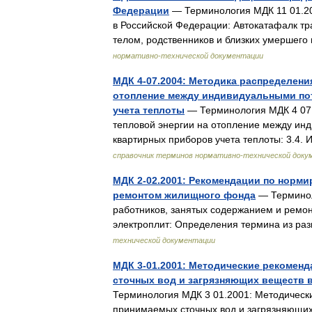
Федерации
— Терминология МДК 11 01.20
в Российской Федерации: Автокатафалк тр
телом, родственников и близких умершег
нормативно-технической документации
МДК 4-07.2004: Методика распределен
отопление между индивидуальными пот
учета теплоты
— Терминология МДК 4 07
тепловой энергии на отопление между ин
квартирных приборов учета теплоты: 3.4
справочник терминов нормативно-технической доку
МДК 2-02.2001: Рекомендации по норми
ремонтом жилищного фонда
— Терминол
работников, занятых содержанием и ремо
электроплит: Определения термина из р
технической документации
МДК 3-01.2001: Методические рекоменд
сточных вод и загрязняющих веществ 
Терминология МДК 3 01.2001: Методически
принимаемых сточных вод и загрязняющих 