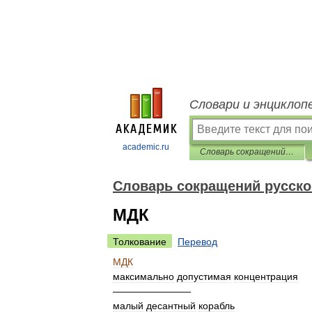
Словари и энциклоп
academic.ru
Словарь сокращений русского языка
Словарь сокращений русско
МДК
Толкование
Перевод
МДК
максимально
допустимая
концентрация
————————
малый
десантный
корабль