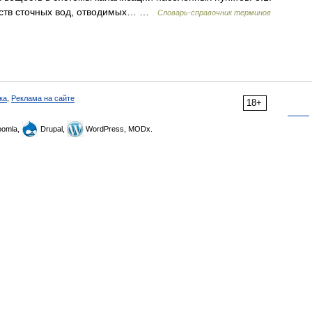
йств сточных вод, отводимых… …
Словарь-справочник терминов
ка
,
Реклама на сайте
18+
omla,
Drupal,
WordPress, MODx.