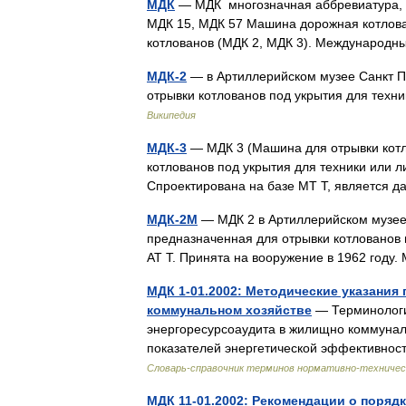
МДК
— МДК многозначная аббревиатура,
МДК 15, МДК 57 Машина дорожная котлов
котлованов (МДК 2, МДК 3). Междунаро
МДК-2
— в Артиллерийском музее Санкт П
отрывки котлованов под укрытия для техни
Википедия
МДК-3
— МДК 3 (Машина для отрывки котл
котлованов под укрытия для техники или л
Спроектирована на базе МТ Т, являетс
МДК-2М
— МДК 2 в Артиллерийском музее
предназначенная для отрывки котлованов п
АТ Т. Принята на вооружение в 1962 год
МДК 1-01.2002: Методические указания
коммунальном хозяйстве
— Терминологи
энергоресурсоаудита в жилищно коммуна
показателей энергетической эффективнос
Словарь-справочник терминов нормативно-техничес
МДК 11-01.2002: Рекомендации о поряд