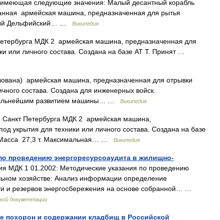
 имеющая следующие значения: Малый десантный корабль
анная армейская машина, предназначенная для рытья
дный Дельфийский… …
Википедия
етербурга МДК 2 армейская машина, предназначенная для
ки или личного состава. Создана на базе АТ Т. Принят …
ована) армейская машина, предназначенная для отрывки
ичного состава. Создана для инженерных войск.
я дальнейшим развитием машины… …
Википедия
 Санкт Петербурга МДК 2 армейская машина,
од укрытия для техники или личного состава. Создана на базе
у. Масса 27,3 т. Максимальная… …
Википедия
 по проведению энергоресурсоаудита в жилищно-
я МДК 1 01.2002: Методические указания по проведению
льном хозяйстве: Анализ информации определение
ти и резервов энергосбережения на основе собранной… …
кой документации
ке похорон и содержании кладбищ в Российской