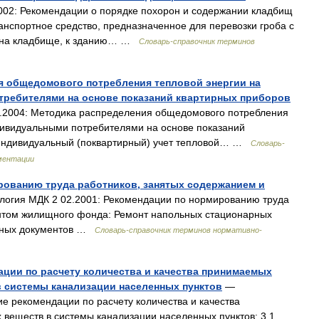
02: Рекомендации о порядке похорон и содержании кладбищ
анспортное средство, предназначенное для перевозки гроба с
о на кладбище, к зданию… …
Словарь-справочник терминов
ия общедомового потребления тепловой энергии на
ребителями на основе показаний квартирных приборов
.2004: Методика распределения общедомового потребления
дивидуальными потребителями на основе показаний
. Индивидуальный (поквартирный) учет тепловой… …
Словарь-
ментации
рованию труда работников, занятых содержанием и
огия МДК 2 02.2001: Рекомендации по нормированию труда
нтом жилищного фонда: Ремонт напольных стационарных
азных документов …
Словарь-справочник терминов нормативно-
ации по расчету количества и качества принимаемых
в системы канализации населенных пунктов
—
е рекомендации по расчету количества и качества
веществ в системы канализации населенных пунктов: 3.1.