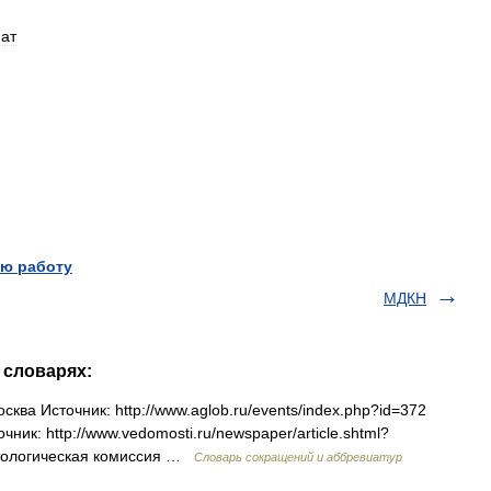
ат
ю работу
МДКН
 словарях:
ва Источник: http://www.aglob.ru/events/index.php?id=372
ик: http://www.vedomosti.ru/newspaper/article.shtml?
ктологическая комиссия …
Словарь сокращений и аббревиатур