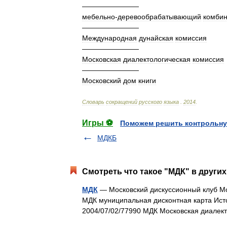
————————
мебельно
-
деревообрабатывающий
комбин
————————
Международная
дунайская
комиссия
————————
Московская
диалектологическая
комиссия
————————
Московский
дом
книги
Словарь
сокращений
русского
языка
.
2014
.
Игры ⚽
Поможем решить контрольну
МДКБ
Смотреть что такое "МДК" в других
МДК
— Московский дискуссионный клуб Моск
МДК муниципальная дисконтная карта Источн
2004/07/02/77990 МДК Московская диале